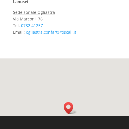
Lanusei
Sede zonale Ogliastra
Via Marconi, 76
Tel:
0782 41257
Email:
ogliastra.confart@tiscali.it