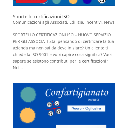
Sportello certificazioni ISO
Comunicazioni agli Associati
,
Edilizia
,
Incentivi
,
News
SPORTELLO CERTIFICAZIONI ISO – NUOVO SERVIZIO
PER GLI ASSOCIATI Stai pensando di certificare la tua
azienda ma non sai da dove iniziare? Un cliente ti
chiede la ISO 9001 e vuoi capire cosa significa? Vuoi
sapere se esistono contributi per le certificazioni?
Noi...