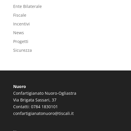
Ente Bilaterale
Fiscale
Incentivi
News
Progetti
Sicurezza
Nuoro
Confartigianato Nuoro-Ogliastra
Via Brigata Sassari, 37
Contatti: 0784 1830101
confartigianatonuoro@tiscali.it