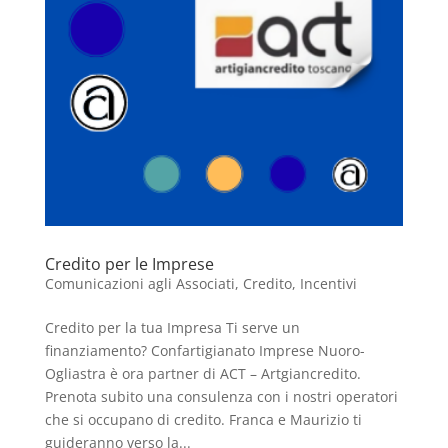
Credito per le Imprese
Comunicazioni agli Associati
,
Credito
,
Incentivi
Credito per la tua Impresa Ti serve un
finanziamento? Confartigianato Imprese Nuoro-
Ogliastra è ora partner di ACT – Artgiancredito.
Prenota subito una consulenza con i nostri operatori
che si occupano di credito. Franca e Maurizio ti
guideranno verso la...