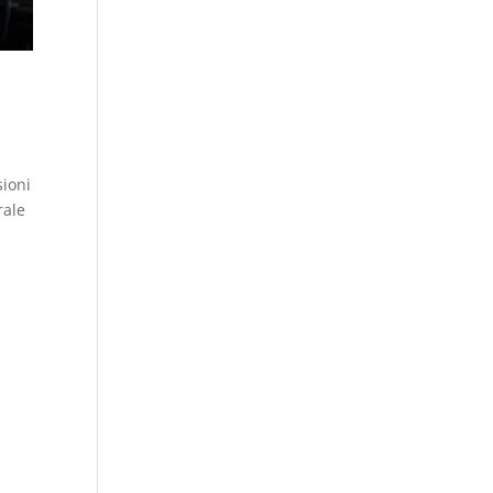
sioni
rale