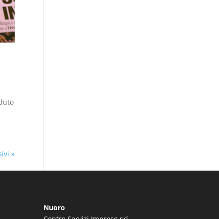
rduto
ivi »
Nuoro
Centro Servizi Imprese srl