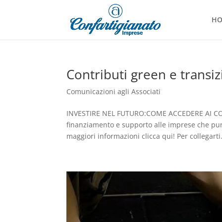
H
Contributi green e transiz
Comunicazioni agli Associati
INVESTIRE NEL FUTURO:COME ACCEDERE AI CON
finanziamento e supporto alle imprese che punt
maggiori informazioni clicca qui! Per collegarti.