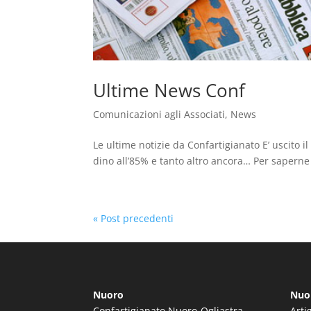
Ultime News Conf
Comunicazioni agli Associati
,
News
Le ultime notizie da Confartigianato E’ uscito 
dino all’85% e tanto altro ancora… Per saperne di 
« Post precedenti
Nuoro
Nuo
Confartigianato Nuoro-Ogliastra
Arti